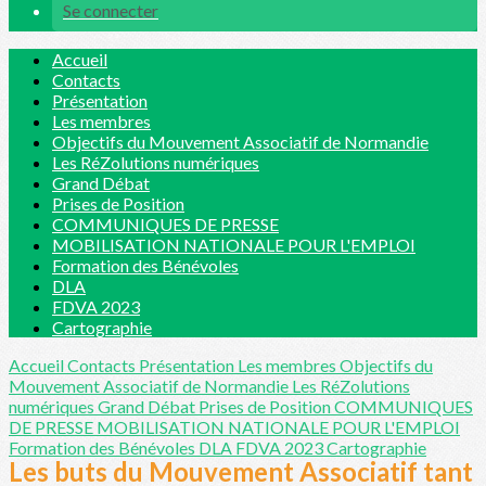
Se connecter
Accueil
Contacts
Présentation
Les membres
Objectifs du Mouvement Associatif de Normandie
Les RéZolutions numériques
Grand Débat
Prises de Position
COMMUNIQUES DE PRESSE
MOBILISATION NATIONALE POUR L'EMPLOI
Formation des Bénévoles
DLA
FDVA 2023
Cartographie
Accueil
Contacts
Présentation
Les membres
Objectifs du
Mouvement Associatif de Normandie
Les RéZolutions
numériques
Grand Débat
Prises de Position
COMMUNIQUES
DE PRESSE
MOBILISATION NATIONALE POUR L'EMPLOI
Formation des Bénévoles
DLA
FDVA 2023
Cartographie
Les buts du Mouvement Associatif tant