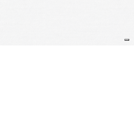
Je m'abonne à la newsletter
OK
Plan du site
Licences
Mentions légales
CGUV
Paramétrer vos cookies
Se connecter
Propulsé par AssoConnect, le logiciel des associations
Politiques