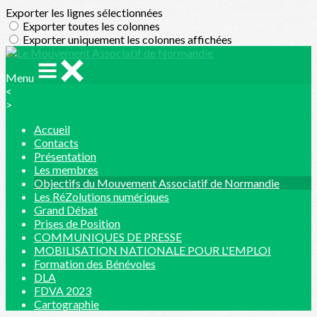
Exporter les lignes sélectionnées
Exporter toutes les colonnes
Exporter uniquement les colonnes affichées
Menu
<
>
Accueil
Contacts
Présentation
Les membres
Objectifs du Mouvement Associatif de Normandie
Les RéZolutions numériques
Grand Débat
Prises de Position
COMMUNIQUES DE PRESSE
MOBILISATION NATIONALE POUR L'EMPLOI
Formation des Bénévoles
DLA
FDVA 2023
Cartographie