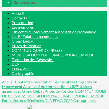
Se connecter
Accueil
Contacts
Présentation
Les membres
Objectifs du Mouvement Associatif de Normandie
Les RéZolutions numériques
Grand Débat
Prises de Position
COMMUNIQUES DE PRESSE
MOBILISATION NATIONALE POUR L'EMPLOI
Formation des Bénévoles
DLA
FDVA 2023
Cartographie
Accueil
Contacts
Présentation
Les membres
Objectifs du
Mouvement Associatif de Normandie
Les RéZolutions
numériques
Grand Débat
Prises de Position
COMMUNIQUES
DE PRESSE
MOBILISATION NATIONALE POUR L'EMPLOI
Formation des Bénévoles
DLA
FDVA 2023
Cartographie